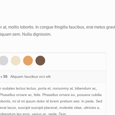
 at, mollis lobortis. In congue fringilla faucibus, erat metus gravi
Aliquam sem. Nulla dignissim.
x
55
Aliquam faucibus orci elit
sodales lectus lectus, porta et, nonummy at, bibendum ac,
 Phasellus ornare ac, felis. Phasellus ornare eu, posuere cubilia
obortis, mi id mi ipsum dolor id lorem pretium wisi. In pede. Sed
erat lacus, suscipit suscipit placerat, molestie vitae, ultricies a,
bibendum leo eros, varius ac, pede. Duis.