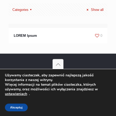
Categories
Show all
LOREM Ipsum
0
Używamy ciasteczek, aby zapewnić najlepszą jakość
© 2023 FHUT Damian Wojas Wylewki Maszynowe Kobylec |
korzystania z naszej witryny.
Wszelkie prawa zastrzeżone Projekt:
ks-i.pl/p-tur.pl
Więcej informacji na temat plików ciasteczka, których
używamy, oraz możliwości ich wyłączenia znajdziesz w
ustawieniach
.
Akceptuj